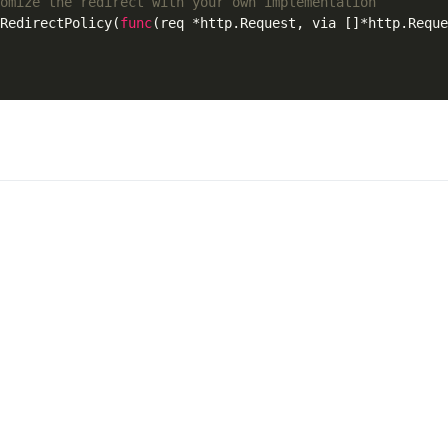
omize the redirect with your own implementation
RedirectPolicy(
func
(req *http.Request, via []*http.Reque