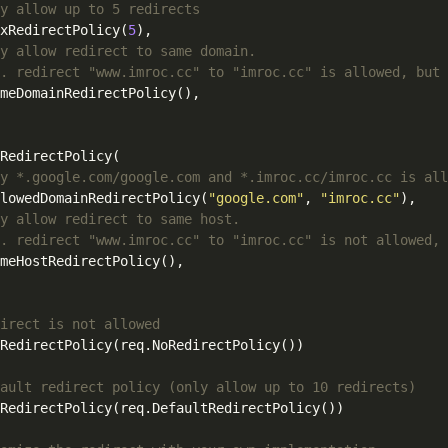
y allow up to 5 redirects
xRedirectPolicy(
5
),

y allow redirect to same domain.
. redirect "www.imroc.cc" to "imroc.cc" is allowed, but 
meDomainRedirectPolicy(),

RedirectPolicy(

y *.google.com/google.com and *.imroc.cc/imroc.cc is al
lowedDomainRedirectPolicy(
"google.com"
, 
"imroc.cc"
),

y allow redirect to same host.
. redirect "www.imroc.cc" to "imroc.cc" is not allowed, 
meHostRedirectPolicy(),

irect is not allowed
RedirectPolicy(req.NoRedirectPolicy())

ault redirect policy (only allow up to 10 redirects)
RedirectPolicy(req.DefaultRedirectPolicy())
