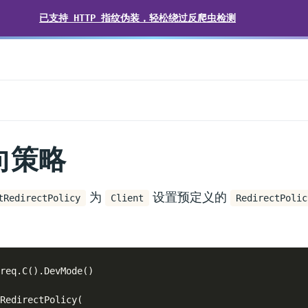
已支持 HTTP 指纹伪装，轻松绕过反爬虫检测
向策略
为
设置预定义的
tRedirectPolicy
Client
RedirectPolic
req.C().DevMode()

RedirectPolicy(
