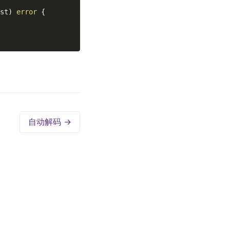
st)
error
 {

自动解码 →