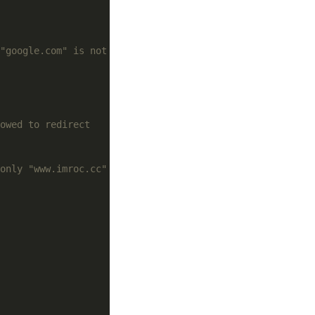
"google.com" is not
lowed to redirect
only "www.imroc.cc" is allowed