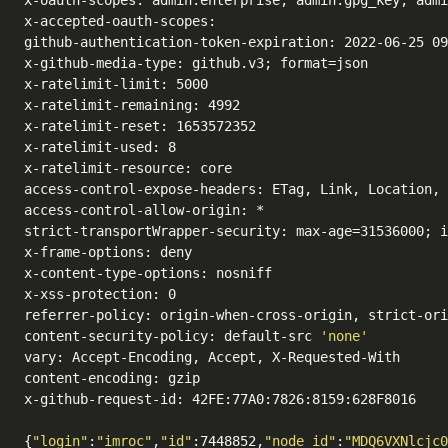
x-accepted-oauth-scopes:

github-authentication-token-expiration: 2022-06-25 09
x-github-media-type: github.v3; format=json

x-ratelimit-limit: 5000

x-ratelimit-remaining: 4992

x-ratelimit-reset: 1653572352

x-ratelimit-used: 8

x-ratelimit-resource: core

access-control-expose-headers: ETag, Link, Location, 
access-control-allow-origin: *

strict-transportWrapper-security: max-age=31536000; i
x-frame-options: deny

x-content-type-options: nosniff

x-xss-protection: 0

referrer-policy: origin-when-cross-origin, strict-ori
content-security-policy: default-src 
'none'
vary: Accept-Encoding, Accept, X-Requested-With

content-encoding: gzip

x-github-request-id: 42FE:77A0:7826:8159:628F8016

{
"login"
:
"imroc"
,
"id"
:7448852,
"node_id"
:
"MDQ6VXNlcjc0