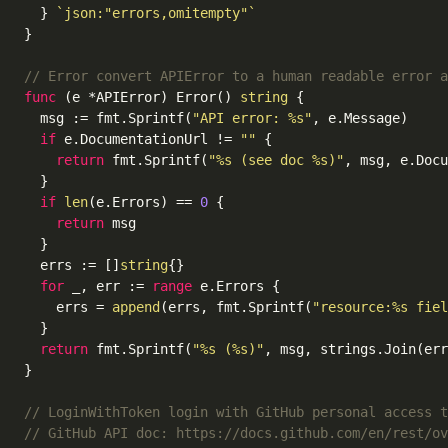
  } 
`json:"errors,omitempty"`
}

// Error convert APIError to a human readable error a
func
(e *APIError)
 Error() 
string
 {

  msg := fmt.Sprintf(
"API error: %s"
, e.Message)

if
 e.DocumentationUrl != 
""
 {

return
 fmt.Sprintf(
"%s (see doc %s)"
, msg, e.Docu
  }

if
len
(e.Errors) == 
0
 {

return
 msg

  }

  errs := []
string
{}

for
 _, err := 
range
 e.Errors {

    errs = 
append
(errs, fmt.Sprintf(
"resource:%s fiel
  }

return
 fmt.Sprintf(
"%s (%s)"
, msg, strings.Join(err
}

// LoginWithToken login with GitHub personal access t
// GitHub API doc: https://docs.github.com/en/rest/ov