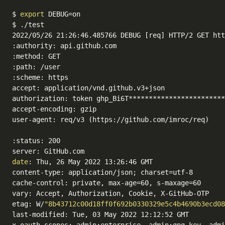
$ 
export
 DEBUG=on

$ ./test

2022/05/26 21:26:46.485766 DEBUG [req] HTTP/2 GET htt
:authority: api.github.com

:method: GET

:path: /user

:scheme: https

accept: application/vnd.github.v3+json

authorization: token ghp_Bi6T************************
accept-encoding: gzip

user-agent: req/v3 (https://github.com/imroc/req)

:status: 200

date
: Thu, 26 May 2022 13:26:46 GMT

content-type: application/json; charset=utf-8

cache-control: private, max-age=60, s-maxage=60

vary: Accept, Authorization, Cookie, X-GitHub-OTP

etag: W/
"8b43712c00d18ff0f692b0330329e5c4b4690b3ecd08
last-modified: Tue, 03 May 2022 12:12:52 GMT

x-oauth-scopes: admin:enterprise, admin:gpg_key, admi