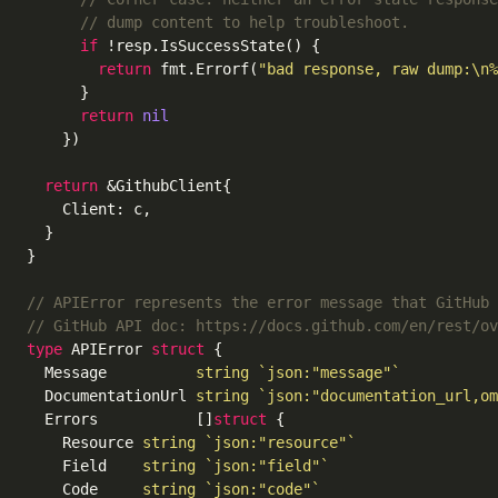
// dump content to help troubleshoot.
if
 !resp.IsSuccessState() {

return
 fmt.Errorf(
"bad response, raw dump:\n%
      }

return
nil
    })

return
 &GithubClient{

    Client: c,

  }

}

// APIError represents the error message that GitHub 
// GitHub API doc: https://docs.github.com/en/rest/ov
type
 APIError 
struct
 {

  Message          
string
`json:"message"`
  DocumentationUrl 
string
`json:"documentation_url,om
  Errors           []
struct
 {

    Resource 
string
`json:"resource"`
    Field    
string
`json:"field"`
    Code     
string
`json:"code"`