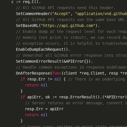
  c := req.C().

// All GitHub API requests need this header.
    SetCommonHeader(
"Accept"
, 
"application/vnd.github
// All GitHub API requests use the same base URL.
    SetBaseURL(
"https://api.github.com"
).

// Enable dump at the request level for each requ
// memory (not print to stdout), we can record du
// exception occurs, it is helpful to troubleshoo
    EnableDumpEachRequest().

// Unmarshal all GitHub error response into struc
    SetCommonErrorResult(&APIError{}).

// Handle common exceptions in response middlewar
    OnAfterResponse(
func
(client *req.Client, resp *re
if
 resp.Err != 
nil
 { 
// There is an underlying 
return
nil
      }

if
 apiErr, ok := resp.ErrorResult().(*APIError)
// Server returns an error message, convert i
        resp.Err = apiErr

return
nil
      }

// Corner case: neither an error state response