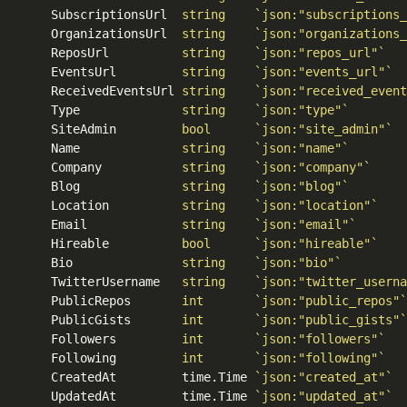
	SubscriptionsUrl  
string
`json:"subscriptions_
	OrganizationsUrl  
string
`json:"organizations_
	ReposUrl          
string
`json:"repos_url"`
	EventsUrl         
string
`json:"events_url"`
	ReceivedEventsUrl 
string
`json:"received_event
	Type              
string
`json:"type"`
	SiteAdmin         
bool
`json:"site_admin"`
	Name              
string
`json:"name"`
	Company           
string
`json:"company"`
	Blog              
string
`json:"blog"`
	Location          
string
`json:"location"`
	Email             
string
`json:"email"`
	Hireable          
bool
`json:"hireable"`
	Bio               
string
`json:"bio"`
	TwitterUsername   
string
`json:"twitter_userna
	PublicRepos       
int
`json:"public_repos"`
	PublicGists       
int
`json:"public_gists"`
	Followers         
int
`json:"followers"`
	Following         
int
`json:"following"`
	CreatedAt         time.Time 
`json:"created_at"`
	UpdatedAt         time.Time 
`json:"updated_at"`