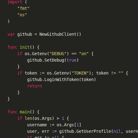
import
 (

"fmt"
"os"
)

var
 github = NewGithubClient()

func
init
()
 {

if
 os.Getenv(
"DEBUG"
) == 
"on"
 {

		github.SetDebug(
true
)

	}

if
 token := os.Getenv(
"TOKEN"
); token != 
""
 {

		github.LoginWithToken(token)

return
	}

}

func
main
()
 {

if
len
(os.Args) > 
1
 {

		username := os.Args[
1
]

		user, err := github.GetUserProfile(
nil
, usern
if
 err != 
nil
 {
