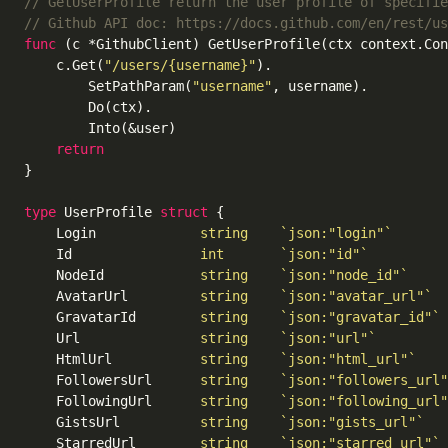
// GetUserProfile return the user profile of specifie
// Github API doc: https://docs.github.com/en/rest/us
func
(c *GithubClient)
 GetUserProfile(ctx context.Con
	c.Get(
"/users/{username}"
).

		SetPathParam(
"username"
, username).

		Do(ctx).

		Into(&user)

return
}

type
 UserProfile 
struct
 {

	Login             
string
`json:"login"`
	Id                
int
`json:"id"`
	NodeId            
string
`json:"node_id"`
	AvatarUrl         
string
`json:"avatar_url"`
	GravatarId        
string
`json:"gravatar_id"`
	Url               
string
`json:"url"`
	HtmlUrl           
string
`json:"html_url"`
	FollowersUrl      
string
`json:"followers_url"
	FollowingUrl      
string
`json:"following_url"
	GistsUrl          
string
`json:"gists_url"`
	StarredUrl        
string
`json:"starred_url"`