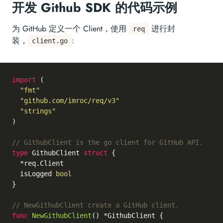
开发 Github SDK 的代码示例
为 GitHub 定义一个 Client，使用
进行封
req
装，
:
client.go
import
 (

"fmt"
"github.com/imroc/req/v3"
"strings"
)

// GithubClient is the go client for GitHub API.
type
 GithubClient 
struct
 {

  *req.Client

  isLogged 
bool
}

// NewGithubClient create a GitHub client.
func
NewGithubClient
()
 *GithubClient {
