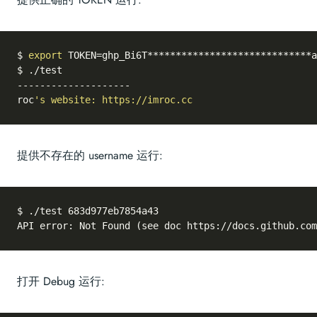
$ 
export
 TOKEN=ghp_Bi6T*****************************a
$ ./test

--------------------

roc
提供不存在的 username 运行:
$ ./test 683d977eb7854a43

API error: Not Found (see doc https://docs.github.com
打开 Debug 运行: