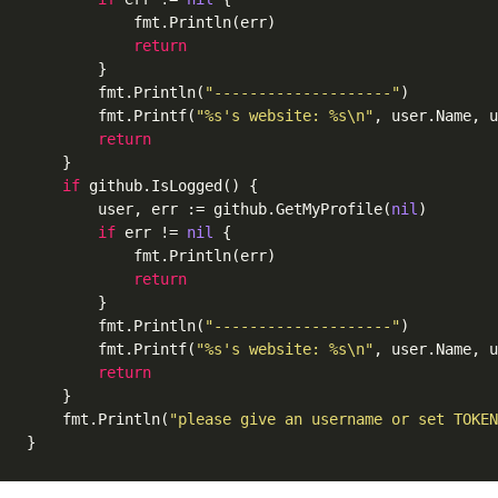
			fmt.Println(err)

return
		}

		fmt.Println(
"--------------------"
)

		fmt.Printf(
"%s's website: %s\n"
, user.Name, u
return
	}

if
 github.IsLogged() {

		user, err := github.GetMyProfile(
nil
)

if
 err != 
nil
 {

			fmt.Println(err)

return
		}

		fmt.Println(
"--------------------"
)

		fmt.Printf(
"%s's website: %s\n"
, user.Name, u
return
	}

	fmt.Println(
"please give an username or set TOKEN