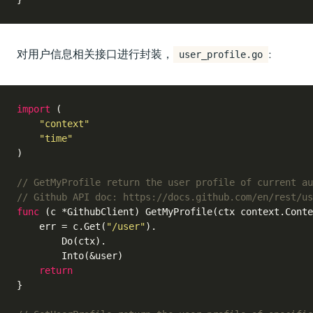
对用户信息相关接口进行封装，
:
user_profile.go
import
 (

"context"
"time"
)

// GetMyProfile return the user profile of current au
// Github API doc: https://docs.github.com/en/rest/us
func
(c *GithubClient)
 GetMyProfile(ctx context.Conte
	err = c.Get(
"/user"
).

		Do(ctx).

		Into(&user)

return
}
