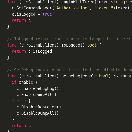
func
(c *GithubClient)
 LoginWithToken(token 
string
) *
  c.SetCommonHeader(
"Authorization"
, 
"token "
+token)

  c.isLogged = 
true
return
 c

}

// IsLogged return true is user is logged in, otherwi
func
(c *GithubClient)
 IsLogged() 
bool
 {

return
 c.isLogged

}

// SetDebug enable debug if set to true, disable debu
func
(c *GithubClient)
 SetDebug(enable 
bool
) *GithubC
if
 enable {

    c.EnableDebugLog()

    c.EnableDumpAll()

  } 
else
 {

    c.DisableDebugLog()

    c.DisableDumpAll()

  }

return
 c
